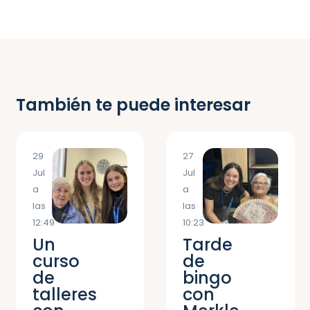
También te puede interesar
29
27
Jul
Jul
a
a
las
las
12:49
10:23
Un
Tarde
curso
de
de
bingo
talleres
con