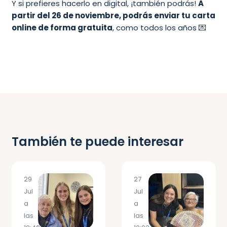
Y si prefieres hacerlo en digital, ¡también podrás!
A
partir del 26 de noviembre, podrás enviar tu carta
online de forma gratuita
, como todos los años 💌
También te puede interesar
29
27
Jul
Jul
a
a
las
las