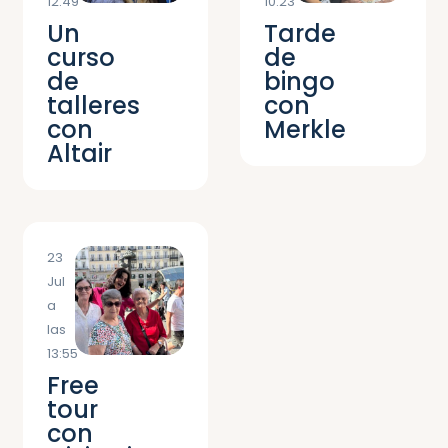
12:49
10:23
Un
Tarde
curso
de
de
bingo
talleres
con
con
Merkle
Altair
23
Jul
a
las
13:55
Free
tour
con