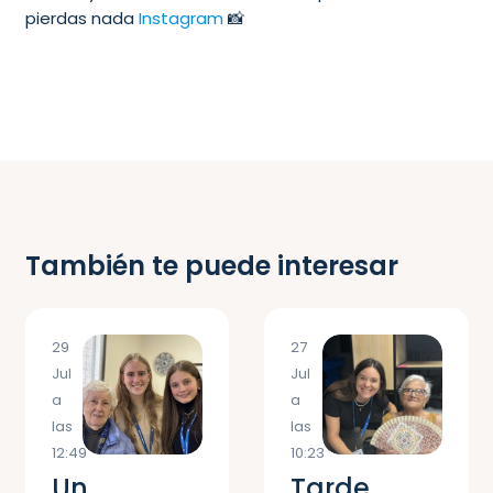
pierdas nada
Instagram
📸
También te puede interesar
29
27
Jul
Jul
a
a
las
las
12:49
10:23
Un
Tarde