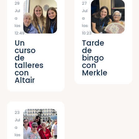
29
27
Jul
Jul
a
a
las
las
12:49
10:23
Un
Tarde
curso
de
de
bingo
talleres
con
con
Merkle
Altair
23
Jul
a
las