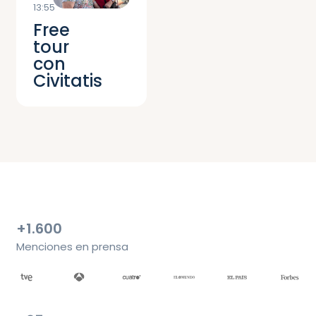
13:55
Free
tour
con
Civitatis
+1.600
Menciones en prensa