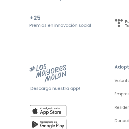
+25
Premios en innovación social
Adopt
Volunt
¡Descarga nuestra app!
Empre
Reside
Donac