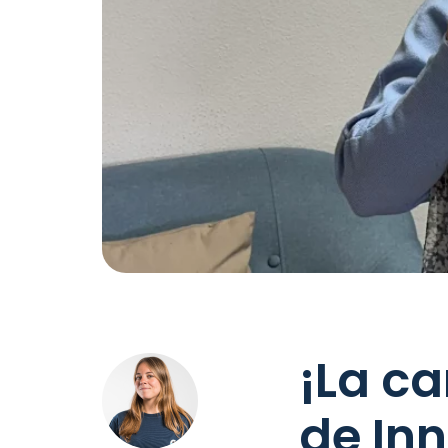
¡La c
de Inn