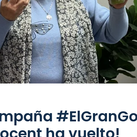
ampaña #ElGranGor
ocent ha vuelto!