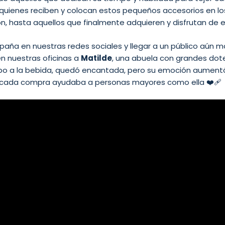
quienes reciben y colocan estos pequeños accesorios en l
n, hasta aquellos que finalmente adquieren y disfrutan de 
mpaña en nuestras redes sociales y llegar a un público aún 
 en nuestras oficinas a
Matilde
, una abuela con grandes dot
rbo a la bebida, quedó encantada, pero su emoción aument
cada compra ayudaba a personas mayores como ella ❤️‍🩹