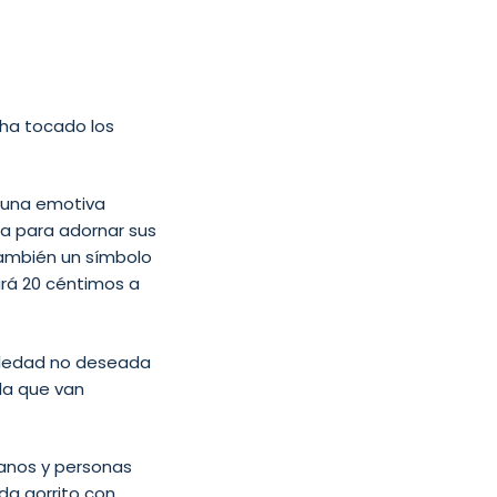
 ha tocado los
 una emotiva
na para adornar sus
también un símbolo
rá 20 céntimos a
 soledad no deseada
la que van
manos y personas
da gorrito con