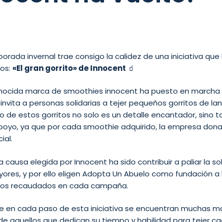
4
orada invernal trae consigo la calidez de una iniciativa que
os:
«El gran gorrito» de Innocent
🧃
onocida marca de smoothies innocent ha puesto en marcha
nvita a personas solidarias a tejer pequeños gorritos de la
o de estos gorritos no solo es un detalle encantador, sino 
poyo, ya que por cada smoothie adquirido, la empresa dona
ial.
la causa elegida por Innocent ha sido contribuir a paliar la
ores, y por ello eligen Adopta Un Abuelo como fundación a 
ndos recaudados en cada campaña.
ue en cada paso de esta iniciativa se encuentran muchas 
e aquellos que dedican su tiempo y habilidad para tejer ca