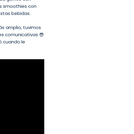
os smoothies con
estas bebidas.
más amplio, tuvimos
es comunicativas 😎
ó cuando le