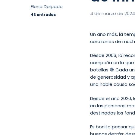
Elena Delgado
4 de marzo de 202
43 entradas
Un año más, la temp
corazones de much
Desde 2003, la rec
campaña en la que i
botellas 🧶 Cada un
de generosidad y a
una noble causa soc
Desde el año 2020, 
en las personas may
destinados los fo
Es bonito pensar q
buenas detrás: desd