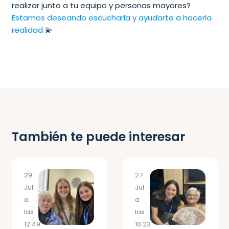
realizar junto a tu equipo y personas mayores?
Estamos deseando escucharla y ayudarte a hacerla
realidad
💫
También te puede interesar
29
27
Jul
Jul
a
a
las
las
12:49
10:23