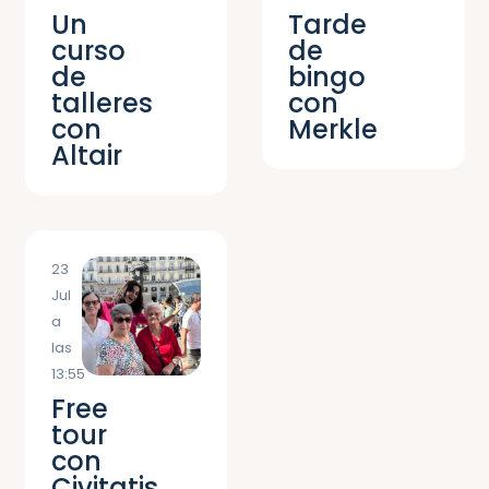
Un
Tarde
curso
de
de
bingo
talleres
con
con
Merkle
Altair
23
Jul
a
las
13:55
Free
tour
con
Civitatis